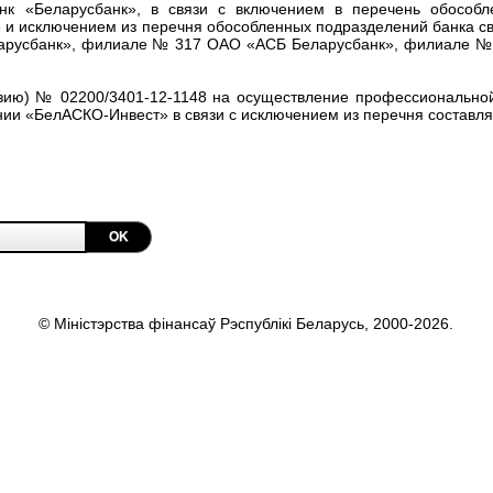
нк «Беларусбанк», в связи с включением в перечень обособ
и исключением из перечня обособленных подразделений банка с
арусбанк», филиале № 317 ОАО «АСБ Беларусбанк», филиале №
зию) № 02200/3401-12-1148 на осуществление профессионально
и «БелАСКО-Инвест» в связи с исключением из перечня составля
OK
© Міністэрства фінансаў Рэспублікі Беларусь, 2000-2026.