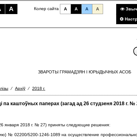
A
A
Колер сайта
A
A
A
A
Звыч
Настр
ЗВАРОТЫ ГРАМАДЗЯН I ЮРЫДЫЧНЫХ АСОБ
лізы
⁄
Архіў
⁄
2018 г.
 па каштоўных паперах (загад ад 26 студзеня 2018 г. № 
26 января 2018 г. № 27) приняты следующие решения:
зию) № 02200/5200-1246-1089 на осуществление профессионально