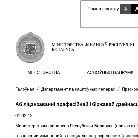
Памер шрыфту
A
МІНІСТЭРСТВА ФІНАНСАЎ РЭСПУБЛІКІ
БЕЛАРУСЬ
МIНIСТЭРСТВА
АСНОЎНЫЯ НАПРАМКI
Галоўная
⁄
Дэпартамент па каштоўных паперах
⁄
Прэс-рэ
Аб ліцэнзаванні прафесійнай і біржавай дзейнасці
01.02.18
Министерством финансов Республики Беларусь (приказ от 
о внесении изменений в специальное разрешение (лицен