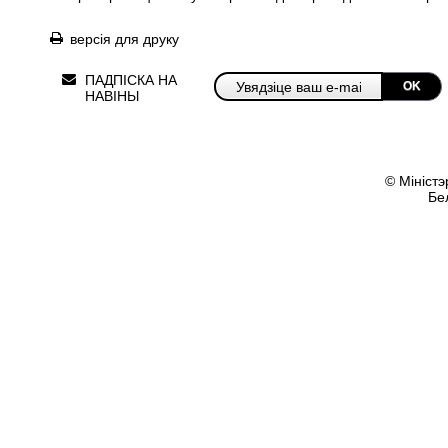
версія для друку
ПАДПІСКА НА
OK
НАВІНЫ
© Міністэ
Бе