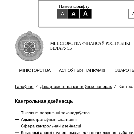
Памер шрыфту
A
A
A
МІНІСТЭРСТВА ФІНАНСАЎ РЭСПУБЛІКІ
БЕЛАРУСЬ
МIНIСТЭРСТВА
АСНОЎНЫЯ НАПРАМКI
ЗВАРОТЫ
Галоўная
⁄
Дэпартамент па каштоўных паперах
⁄
Кантро
Кантрольная дзейнасць
—
Тыповыя парушэнні заканадаўства
—
Адміністратыўныя спагнанні
—
Сфера кантрольнай дзейнасці
—
Крытэрыi ацэнкi ступенi рызыкi для правядзення выбара