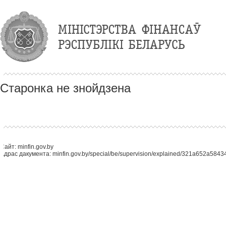
Старонка не знойдзена
Сайт: minfin.gov.by
Адрас дакумента: minfin.gov.by/special/be/supervision/explained/321a652a5843