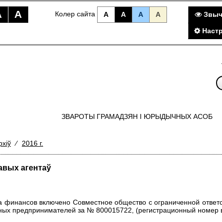
A
A
Колер сайта
A
A
A
A
Звыч
Настр
ЗВАРОТЫ ГРАМАДЗЯН I ЮРЫДЫЧНЫХ АСОБ
рхіў
⁄
2016 г.
авых агентаў
ства финансов включено Совместное общество с ограниченной отве
ных предпринимателей за № 800015722, (регистрационный номер в 