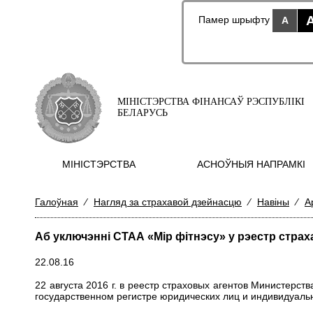
Памер шрыфту
A
МІНІСТЭРСТВА ФІНАНСАЎ РЭСПУБЛІКІ
БЕЛАРУСЬ
МIНIСТЭРСТВА
АСНОЎНЫЯ НАПРАМКI
Галоўная
⁄
Нагляд за страхавой дзейнасцю
⁄
Навіны
⁄
А
Аб уключэнні СТАА «Мір фітнэсу» у рэестр страх
22.08.16
22 августа 2016 г. в реестр страховых агентов Министер
государственном регистре юридических лиц и индивидуаль