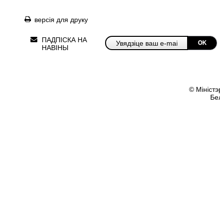
версія для друку
ПАДПІСКА НА
OK
НАВІНЫ
© Міністэ
Бе