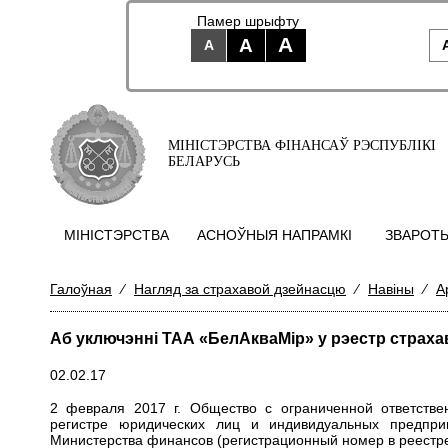
Памер шрыфту
A
A
A
МІНІСТЭРСТВА ФІНАНСАЎ РЭСПУБЛІКІ
БЕЛАРУСЬ
МIНIСТЭРСТВА
АСНОЎНЫЯ НАПРАМКI
ЗВАРОТЫ
Галоўная
⁄
Нагляд за страхавой дзейнасцю
⁄
Навіны
⁄
А
Аб уключэнні ТАА «БелАкваМір» у рэестр страха
02.02.17
2 февраля 2017 г. Общество с ограниченной ответстве
регистре юридических лиц и индивидуальных предпр
Министерства финансов (регистрационный номер в реестре 