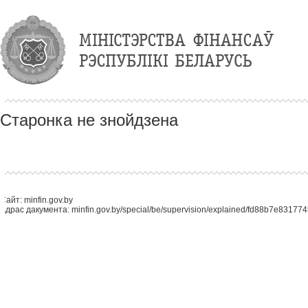
Старонка не знойдзена
Сайт: minfin.gov.by
Адрас дакумента: minfin.gov.by/special/be/supervision/explained/fd88b7e831774