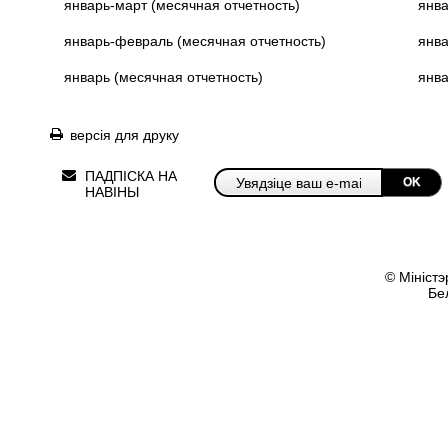
январь-март (месячная отчетность)
янва
январь-февраль (месячная отчетность)
янва
январь (месячная отчетность)
янва
версія для друку
ПАДПІСКА НА
OK
НАВІНЫ
© Міністэ
Бе