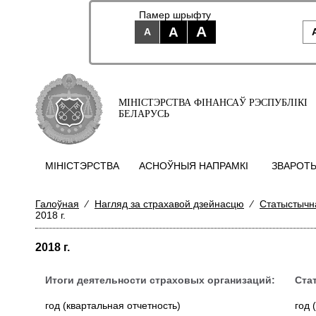
Памер шрыфту
A
A
A
МІНІСТЭРСТВА ФІНАНСАЎ РЭСПУБЛІКІ
БЕЛАРУСЬ
МIНIСТЭРСТВА
АСНОЎНЫЯ НАПРАМКI
ЗВАРОТЫ
Галоўная
⁄
Нагляд за страхавой дзейнасцю
⁄
Статыстычна
2018 г.
2018 г.
Итоги деятельности страховых организаций:
Ста
год (квартальная отчетность)
год 