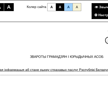
A
A
Колер сайта
A
A
A
A
Звыч
Настр
ЗВАРОТЫ ГРАМАДЗЯН I ЮРЫДЫЧНЫХ АСОБ
я інфармацыя аб стане рынку страхавых паслуг Рэспублікі Белару