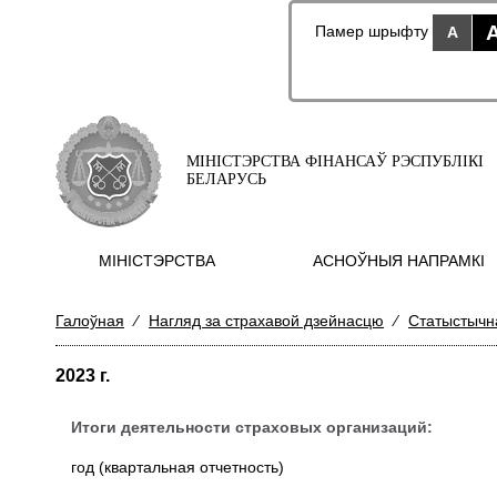
Памер шрыфту
A
МІНІСТЭРСТВА ФІНАНСАЎ РЭСПУБЛІКІ
БЕЛАРУСЬ
МIНIСТЭРСТВА
АСНОЎНЫЯ НАПРАМКI
Галоўная
⁄
Нагляд за страхавой дзейнасцю
⁄
Статыстычна
2023 г.
Итоги деятельности страховых организаций:
год (квартальная отчетность)