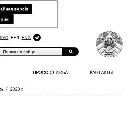
айная версiя
ойкi
РУС
БЕЛ
ENG
ПРЭСС-СЛУЖБА
КАНТАКТЫ
сь
⁄
2023 г.