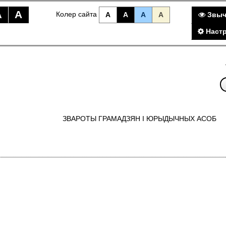
A
A
Колер сайта
A
A
A
A
Звыч
Настр
ЗВАРОТЫ ГРАМАДЗЯН I ЮРЫДЫЧНЫХ АСОБ