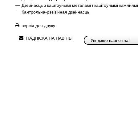
—
Дзейнасць з каштоўнымі металамі і каштоўнымі камянямі
—
Кантрольна-рэвізійная дзейнасць
версія для друку
ПАДПІСКА НА НАВІНЫ