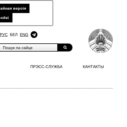
айная версiя
ойкi
РУС
БЕЛ
ENG
ПРЭСС-СЛУЖБА
КАНТАКТЫ