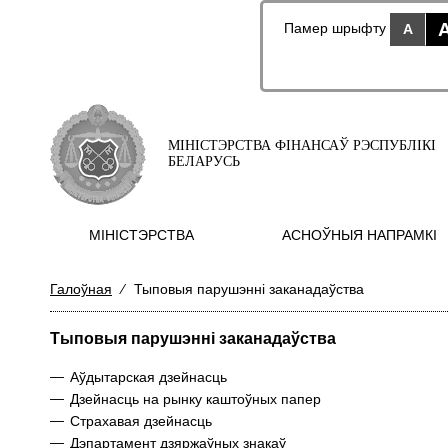
Памер шрыфту
A
МІНІСТЭРСТВА ФІНАНСАЎ РЭСПУБЛІКІ
БЕЛАРУСЬ
МIНIСТЭРСТВА
АСНОЎНЫЯ НАПРАМКI
Галоўная
⁄
Тыповыя парушэнні заканадаўства
Тыповыя парушэнні заканадаўства
—
Аўдытарская дзейнасць
—
Дзейнасць на рынку каштоўных папер
—
Страхавая дзейнасць
—
Дэпартамент дзяржаўных знакаў