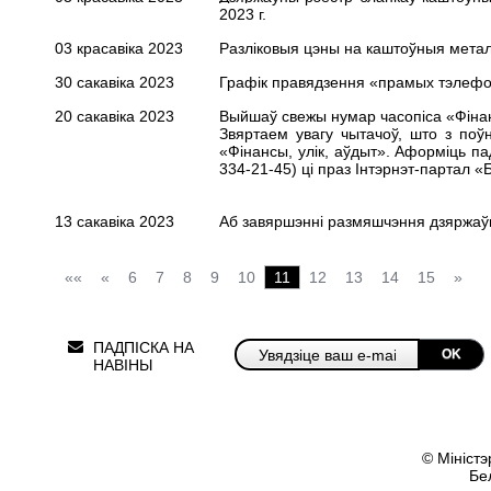
2023 г.
03 красавіка 2023
Разліковыя цэны на каштоўныя металы
30 сакавіка 2023
Графік правядзення «прамых тэлефонн
20 сакавіка 2023
Выйшаў свежы нумар часопіса «Фінанс
Звяртаем увагу чытачоў, што з поў
«Фінансы, улік, аўдыт». Аформіць
па
334-21-45) цi праз Iнтэрнэт-партал 
13 сакавіка 2023
Аб завяршэнні размяшчэння дзяржаў
««
«
6
7
8
9
10
11
12
13
14
15
»
ПАДПІСКА НА
OK
НАВІНЫ
© Міністэ
Бе