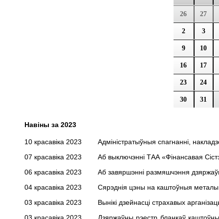
26
27
2
3
9
10
16
17
23
24
30
31
Навіны за 2023
10 красавіка 2023
Адміністратыўныя спагнанні, накладзе
07 красавіка 2023
Аб выключэнні ТАА «Фiнансавая Сiст
06 красавіка 2023
Аб завяршэнні размяшчэння дзяржаўн
04 красавіка 2023
Сярэднія цэны на каштоўныя металы н
03 красавіка 2023
Вынікі дзейнасці страхавых арганізац
03 красавіка 2023
Дзяржаўны рэестр бланкаў каштоўных