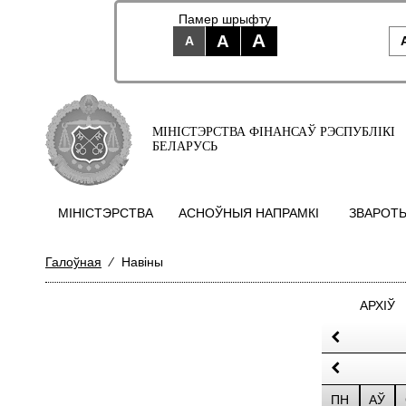
Памер шрыфту
A
A
A
МІНІСТЭРСТВА ФІНАНСАЎ РЭСПУБЛІКІ
БЕЛАРУСЬ
МIНIСТЭРСТВА
АСНОЎНЫЯ НАПРАМКI
ЗВАРОТЫ
Галоўная
⁄
Навіны
АРХІЎ
ПН
АЎ