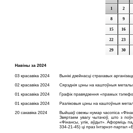
1
2
8
9
15
16
22
23
29
30
Навіны за 2024
03 красавіка 2024
Вынікі дзейнасці страхавых арганізац
02 красавіка 2024
Сярэднія цэны на каштоўныя металы н
01 красавіка 2024
Графік правядзення «прамых тэлефонн
01 красавіка 2024
Разліковыя цэны на каштоўныя металы
20 сакавіка 2024
Выйшаў свежы нумар часопіса «Фінанс
Звяртаем увагу чытачоў, што з поў
«Фінансы, улік, аўдыт». Аформіць
па
334-21-45) цi праз Iнтэрнэт-партал 