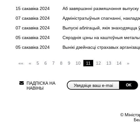
15 сакавіка 2024
Аб завяршэнні размяшчэння выпуску
07 сакавіка 2024
Адміністратыўныя спагнанні, накладз
07 сакавіка 2024
Выпускі аблігацый, якія знаходзяцца ў
05 сакавіка 2024
Сярэднія цэны на каштоўныя металы 
05 сакавіка 2024
Вынікі дзейнасці страхавых арганізац
««
«
5
6
7
8
9
10
11
12
13
14
»
ПАДПІСКА НА
OK
НАВІНЫ
© Міністэ
Бе