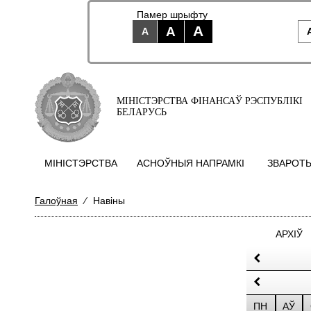
Памер шрыфту
A
A
A
МІНІСТЭРСТВА ФІНАНСАЎ РЭСПУБЛІКІ
БЕЛАРУСЬ
МIНIСТЭРСТВА
АСНОЎНЫЯ НАПРАМКI
ЗВАРОТЫ
Галоўная
⁄
Навіны
АРХІЎ
ПН
АЎ