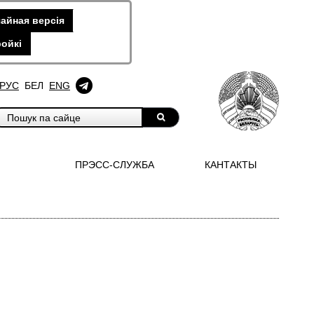
айная версiя
ойкi
РУС
БЕЛ
ENG
ПРЭСС-СЛУЖБА
КАНТАКТЫ