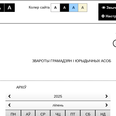
A
A
Колер сайта
A
A
A
A
Звыч
Настр
ЗВАРОТЫ ГРАМАДЗЯН I ЮРЫДЫЧНЫХ АСОБ
АРХІЎ
2025
ліпень
ПН
АЎ
СР
ЧЦ
ПТ
СБ
НД