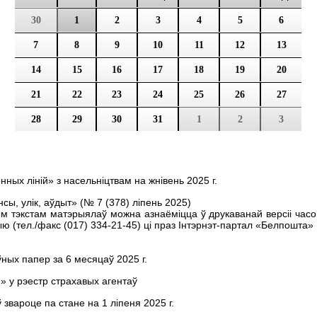
30
1
2
3
4
5
6
7
8
9
10
11
12
13
14
15
16
17
18
19
20
21
22
23
24
25
26
27
28
29
30
31
1
2
3
ых ліній» з насельніцтвам на жнiвень 2025 г.
ы, улік, аўдыт» (№ 7 (378) лiпень 2025)
ым тэкстам матэрыялаў можна азнаёміцца ў друкаванай версіі часо
 (тел./факс (017) 334-21-45) цi праз Iнтэрнэт-партал «Белпошта»
ных папер за 6 месяцаў 2025 г.
» у рэестр страхавых агентаў
 звароце па стане на 1 лiпеня 2025 г.