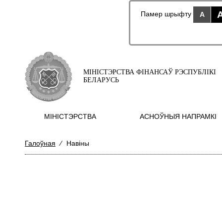
Памер шрыфту
A
МІНІСТЭРСТВА ФІНАНСАЎ РЭСПУБЛІКІ
БЕЛАРУСЬ
МIНIСТЭРСТВА
АСНОЎНЫЯ НАПРАМКI
Галоўная
⁄
Навіны