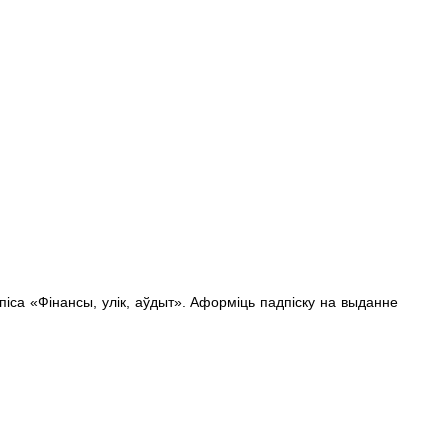
піса «Фінансы, улік, аўдыт». Аформіць
падпіску
на выданне