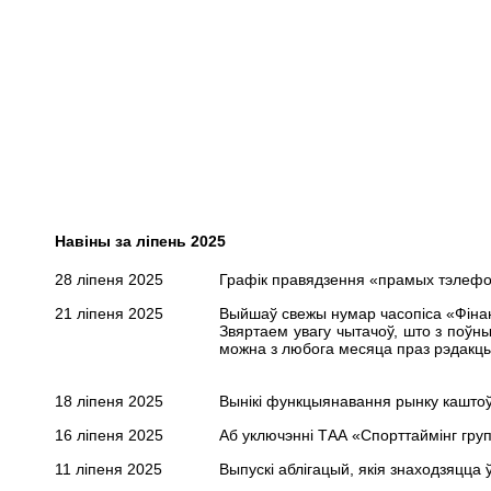
Навіны за ліпень 2025
28 ліпеня 2025
Графік правядзення «прамых тэлефонн
21 ліпеня 2025
Выйшаў свежы нумар часопіса «Фінанс
Звяртаем увагу чытачоў, што з поўн
можна з любога месяца праз рэдакцыю
18 ліпеня 2025
Вынікі функцыянавання рынку каштоў
16 ліпеня 2025
Аб уключэнні ТАА «Спорттаймiнг груп
11 ліпеня 2025
Выпускі аблігацый, якія знаходзяцца ў