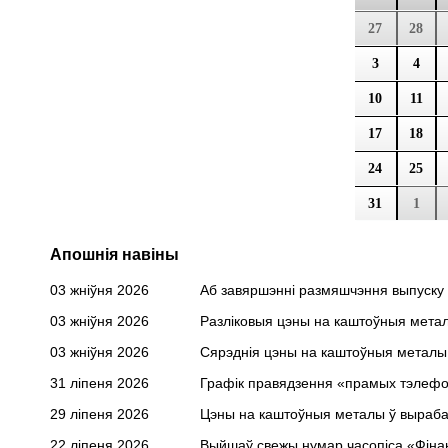
27
28
3
4
10
11
17
18
24
25
31
1
Апошнія навіны
03 жніўня 2026
Аб завяршэнні размяшчэння выпуску
03 жніўня 2026
Разліковыя цэны на каштоўныя метал
03 жніўня 2026
Сярэднія цэны на каштоўныя металы н
31 ліпеня 2026
Графік правядзення «прамых тэлефонн
29 ліпеня 2026
Цэны на каштоўныя металы ў вырабах і
22 ліпеня 2026
Выйшаў свежы нумар часопіса «Фінанс