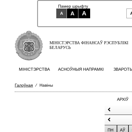
Памер шрыфту
A
A
A
МІНІСТЭРСТВА ФІНАНСАЎ РЭСПУБЛІКІ
БЕЛАРУСЬ
МIНIСТЭРСТВА
АСНОЎНЫЯ НАПРАМКI
ЗВАРОТЫ
Галоўная
⁄
Навіны
АРХІЎ
ПН
АЎ