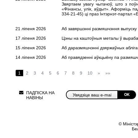
Звяртаем увагу чытачоў, што з поў
«Фінансы, улік, аўдыт». Аформіць
па
334-21-45) цi праз Iнтэрнэт-партал 
21 ліпеня 2026
Аб завяршэнні размяшчэння выпуску 
17 ліпеня 2026
Цэны на каштоўныя металы ў вырабах і
15 ліпеня 2026
Аб даразмяшчэнні дзяржаўных абліга
14 ліпеня 2026
Аб правядзенні аўкцыёну па размяшч
1
2
3
4
5
6
7
8
9
10
»
»»
ПАДПІСКА НА
OK
НАВІНЫ
© Міністэ
Бе