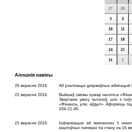
27
28
3
4
10
11
17
18
24
25
31
1
Апошнія навіны
26 верасня 2016
Аб рэалізацыі дзяржаўных аблігацый Р
22 верасня 2016
Выйшаў свежы нумар часопіса «Фінанс
Звяртаем увагу чытачоў, што з поў
«Фінансы, улік, аўдыт». Аформіць
па
334-21-45.
21 верасня 2016
Інфармацыя аб змяненнях ў некато
каштоўных паперах па стану на 16 ве