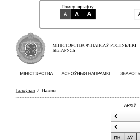
Памер шрыфту
A
A
A
МІНІСТЭРСТВА ФІНАНСАЎ РЭСПУБЛІКІ
БЕЛАРУСЬ
МIНIСТЭРСТВА
АСНОЎНЫЯ НАПРАМКI
ЗВАРОТЫ
Галоўная
⁄
Навіны
АРХІЎ
ПН
АЎ