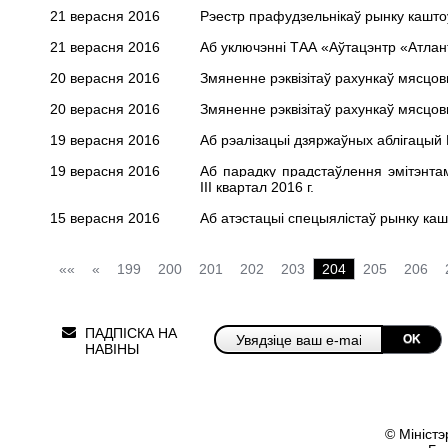
21 верасня 2016
Рэестр прафудзельнікаў рынку каштоў
21 верасня 2016
Аб уключэнні ТАА «Аўтацэнтр «Атлан
20 верасня 2016
Змяненне рэквізітаў рахункаў мясцовы
20 верасня 2016
Змяненне рэквізітаў рахункаў мясцов
19 верасня 2016
Аб рэалізацыі дзяржаўных аблігацый Р
19 верасня 2016
Аб парадку прадстаўлення эмітэнтам
III квартал 2016 г.
15 верасня 2016
Аб атэстацыі спецыялістаў рынку ка
««
«
199
200
201
202
203
204
205
206
ПАДПІСКА НА
OK
НАВІНЫ
© Міністэ