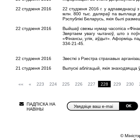
22 студзеня 2016
22 студзеня 2016 г. у адпаведнасці 
млн. 800 тыс. даляраў па выплаце 
Рэспублікі Беларусь
, якія былі разме
22 студзеня 2016
Выйшаў свежы нумар часопіса «Фінансы
Звяртаем увагу чытачоў, што з поў
«Фінансы, улік, аўдыт». Аформіць
па
334-21-45.
22 студзеня 2016
Звесткі з Рэестра страхавых арганіза
21 студзеня 2016
Выпускі аблігацый, якія знаходзяцца 
««
«
223
224
225
226
227
228
229
230
ПАДПІСКА НА
OK
НАВІНЫ
© Міністэ