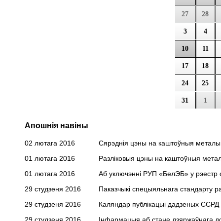
27
28
3
4
10
11
17
18
24
25
31
1
Апошнія навіны
02 лютага 2016
Сярэднія цэны на каштоўныя металы н
01 лютага 2016
Разліковыя цэны на каштоўныя метал
01 лютага 2016
Аб уключэнні РУП «БелЭБ» у рэестр 
29 студзеня 2016
Паказчыкі спецыяльнага стандарту р
29 студзеня 2016
Каляндар публікацыі дадзеных ССРД на
29 студзеня 2016
Інфармацыя аб стане дзяржаўнага доў