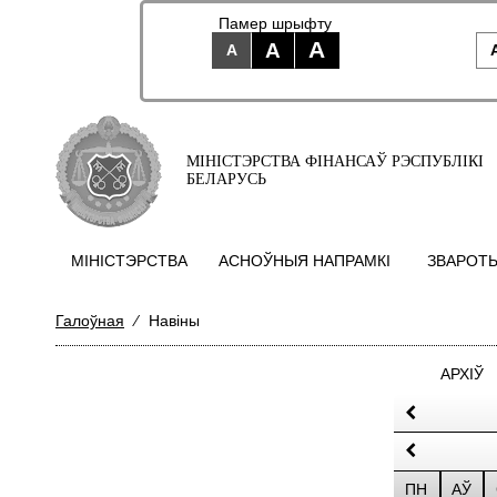
Памер шрыфту
A
A
A
МІНІСТЭРСТВА ФІНАНСАЎ РЭСПУБЛІКІ
БЕЛАРУСЬ
МIНIСТЭРСТВА
АСНОЎНЫЯ НАПРАМКI
ЗВАРОТЫ
Галоўная
⁄
Навіны
АРХІЎ
ПН
АЎ