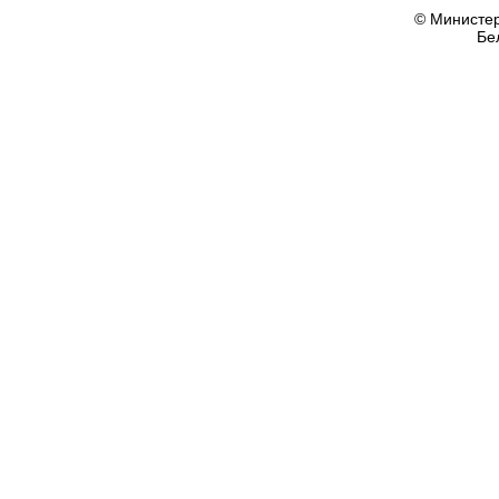
© Министер
Бе