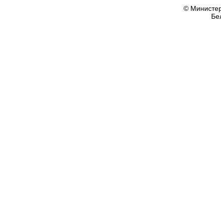
© Министер
Бе