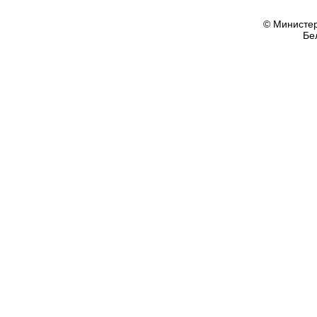
© Министер
Бе