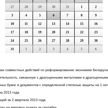
27
28
29
30
31
1
2
3
4
5
6
7
8
9
10
11
12
13
14
15
16
17
18
19
20
21
22
23
24
25
26
27
28
29
30
31
1
2
3
4
5
6
лан совместных действий по реформированию экономики Беларуси
ятельность, связанную с драгоценными металлами и драгоценными 
ных бумаг и документов с определенной степенью защиты на 1 октя
ла 2013 года
ций за 2 квартала 2013 года
лы на мировых рынках за сентябрь