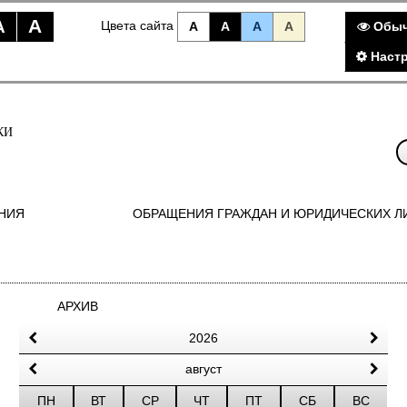
A
A
Цвета сайта
A
A
A
A
Обыч
Наст
КИ
НИЯ
ОБРАЩЕНИЯ ГРАЖДАН И ЮРИДИЧЕСКИХ Л
АРХИВ
2026
август
ПН
ВТ
СР
ЧТ
ПТ
СБ
ВС