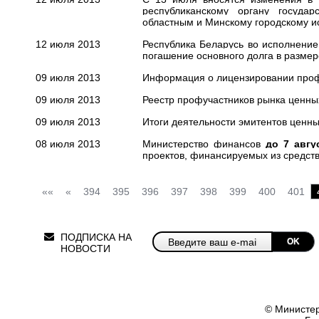
республиканскому органу госуда
областным и Минскому городскому 
12 июля 2013
Республика Беларусь во исполнение
погашение основного долга в размере
09 июля 2013
Информация о лицензировании проф
09 июля 2013
Реестр профучастников рынка ценных
09 июля 2013
Итоги деятельности эмитентов ценных 
08 июля 2013
Министерство финансов
до 7 авгус
проектов, финансируемых из средст
««
«
394
395
396
397
398
399
400
401
ПОДПИСКА НА
OK
НОВОСТИ
© Министер