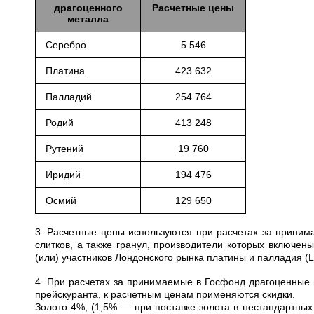
драгоценного
Расчетные цены
металла
Серебро
5 546
Платина
423 632
Палладий
254 764
Родий
413 248
Рутений
19 760
Иридий
194 476
Осмий
129 650
3. Расчетные цены используются при расчетах за приним
слитков, а также гранул, производители которых включе
(или) участников Лондонского рынка платины и палладия (
4. При расчетах за принимаемые в Госфонд драгоценные 
прейскуранта, к расчетным ценам применяются скидки.
Золото 4%, (1,5% — при поставке золота в нестандартных