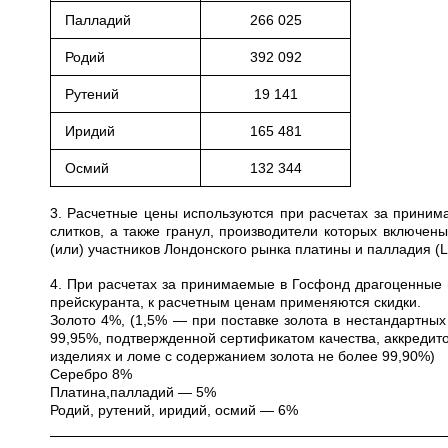
Палладий
266 025
Родий
392 092
Рутений
19 141
Иридий
165 481
Осмий
132 344
3. Расчетные цены используются при расчетах за приним
слитков, а также гранул, производители которых включе
(или) участников Лондонского рынка платины и палладия (
4. При расчетах за принимаемые в Госфонд драгоценные 
прейскуранта, к расчетным ценам применяются скидки.
Золото 4%, (1,5% — при поставке золота в нестандартных
99,95%, подтвержденной сертификатом качества, аккредито
изделиях и ломе с содержанием золота не более 99,90%)
Серебро 8%
Платина,палладий — 5%
Родий, рутений, иридий, осмий — 6%