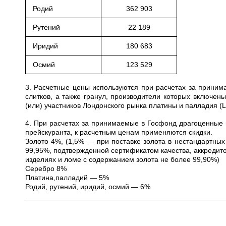
Родий
362 903
Рутений
22 189
Иридий
180 683
Осмий
123 529
3. Расчетные цены используются при расчетах за приним
слитков, а также гранул, производители которых включе
(или) участников Лондонского рынка платины и палладия (
4. При расчетах за принимаемые в Госфонд драгоценные 
прейскуранта, к расчетным ценам применяются скидки.
Золото 4%, (1,5% — при поставке золота в нестандартных
99,95%, подтвержденной сертификатом качества, аккредито
изделиях и ломе с содержанием золота не более 99,90%)
Серебро 8%
Платина,палладий — 5%
Родий, рутений, иридий, осмий — 6%