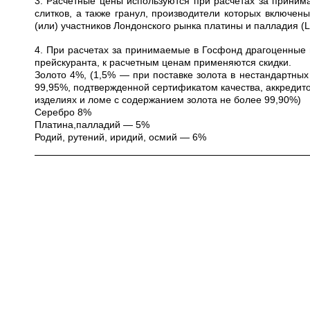
3. Расчетные цены используются при расчетах за приним
слитков, а также гранул, производители которых включе
(или) участников Лондонского рынка платины и палладия (
4. При расчетах за принимаемые в Госфонд драгоценные 
прейскуранта, к расчетным ценам применяются скидки.
Золото 4%, (1,5% — при поставке золота в нестандартных
99,95%, подтвержденной сертификатом качества, аккредито
изделиях и ломе с содержанием золота не более 99,90%)
Серебро 8%
Платина,палладий — 5%
Родий, рутений, иридий, осмий — 6%