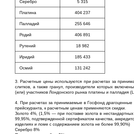
Серебро
5 315
Платина
404 237
Палладий
255 646
Родий
406 891
Рутений
18 982
Иридий
185 433
Осмий
131 242
3. Расчетные цены используются при расчетах за приним
слитков, а также гранул, производители которых включе
(или) участников Лондонского рынка платины и палладия (
4. При расчетах за принимаемые в Госфонд драгоценные 
прейскуранта, к расчетным ценам применяются скидки.
Золото 4%, (1,5% — при поставке золота в нестандартных
99,95%, подтвержденной сертификатом качества, аккредито
изделиях и ломе с содержанием золота не более 99,90%)
Серебро 8%