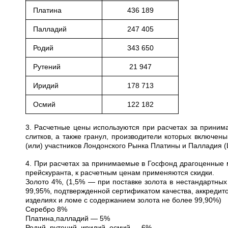
Платина
436 189
Палладий
247 405
Родий
343 650
Рутений
21 947
Иридий
178 713
Осмий
122 182
3. Расчетные цены используются при расчетах за приним
слитков, а также гранул, производители которых включе
(или) участников Лондонского Рынка Платины и Палладия 
4. При расчетах за принимаемые в Госфонд драгоценные 
прейскуранта, к расчетным ценам применяются скидки.
Золото 4%, (1,5% — при поставке золота в нестандартных
99,95%, подтвержденной сертификатом качества, аккредито
изделиях и ломе с содержанием золота не более 99,90%)
Серебро 8%
Платина,палладий — 5%
Родий, рутений, иридий, осмий — 6%