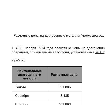
Расчетные цены на драгоценные металлы (кроме драгоце
1. С 29 ноября 2014 года расчетные цены на драгоценн
операций), принимаемые в Госфонд, установленные
за 1 
в рублях
Наименование
драгоценного
Расчетные цены
металла
Золото
391 886
Серебро
5 435
Платина
401 863