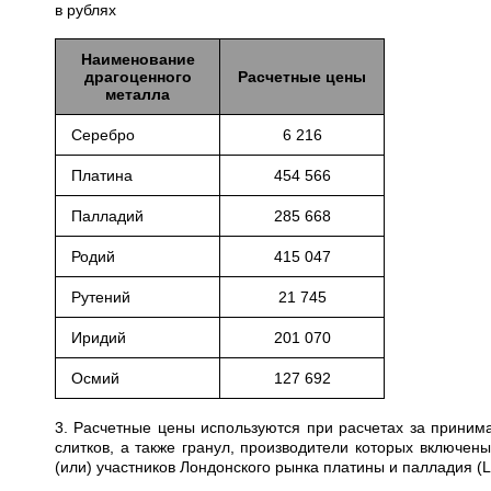
в рублях
Наименование
драгоценного
Расчетные цены
металла
Серебро
6 216
Платина
454 566
Палладий
285 668
Родий
415 047
Рутений
21 745
Иридий
201 070
Осмий
127 692
3. Расчетные цены используются при расчетах за приним
слитков, а также гранул, производители которых включе
(или) участников Лондонского рынка платины и палладия (