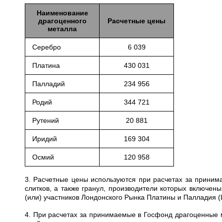
Наименование
драгоценного
Расчетные цены
металла
Серебро
6 039
Платина
430 031
Палладий
234 956
Родий
344 721
Рутений
20 881
Иридий
169 304
Осмий
120 958
3. Расчетные цены используются при расчетах за приним
слитков, а также гранул, производители которых включе
(или) участников Лондонского Рынка Платины и Палладия 
4. При расчетах за принимаемые в Госфонд драгоценные 