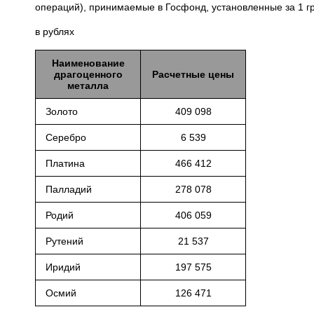
операций), принимаемые в Госфонд, установленные за 1 
в рублях
Наименование
драгоценного
Расчетные цены
металла
Золото
409 098
Серебро
6 539
Платина
466 412
Палладий
278 078
Родий
406 059
Рутений
21 537
Иридий
197 575
Осмий
126 471