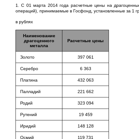
1. С 01 марта 2014 года расчетные цены на драгоценны
операций), принимаемые в Госфонд, установленные за 1 
в рублях
Наименование
драгоценного
Расчетные цены
металла
Золото
397 061
Серебро
6 363
Платина
432 063
Палладий
221 662
Родий
323 094
Рутений
19 459
Иридий
148 128
Осмий
119 731