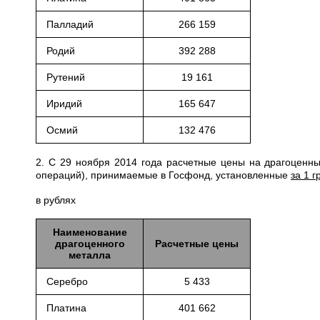
Палладий
266 159
Родий
392 288
Рутений
19 161
Иридий
165 647
Осмий
132 476
2. С 29 ноября 2014 года расчетные цены на драгоценн
операций), принимаемые в Госфонд, установленные
за 1 
в рублях
Наименование
драгоценного
Расчетные цены
металла
Серебро
5 433
Платина
401 662