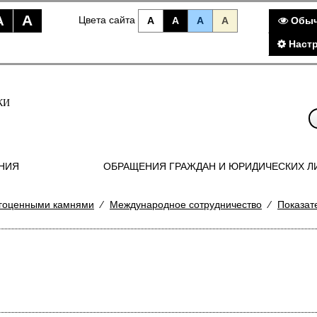
A
A
Цвета сайта
A
A
A
A
Обыч
Наст
КИ
НИЯ
ОБРАЩЕНИЯ ГРАЖДАН И ЮРИДИЧЕСКИХ Л
агоценными камнями
⁄
Международное сотрудничество
⁄
Показат
.