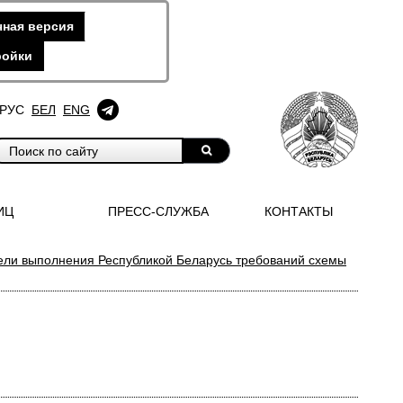
ная версия
ройки
РУС
БЕЛ
ENG
ИЦ
ПРЕСС-СЛУЖБА
КОНТАКТЫ
ели выполнения Республикой Беларусь требований схемы