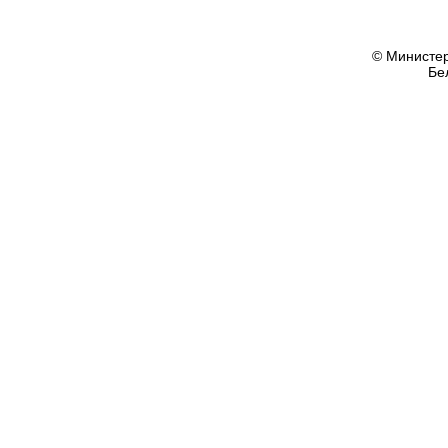
© Министер
Бе