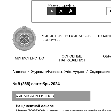
Размер шрифта
A
A
A
МИНИСТЕРСТВО ФИНАНСОВ РЕСПУБЛИ
БЕЛАРУСЬ
ОСНОВНЫЕ
ОБР
МИНИСТЕРСТВО
НАПРАВЛЕНИЯ
Главная
⁄
Журнал «Финансы, Учёт, Аудит»
⁄
Содержание
№ 9 (368) сентябрь 2024
ФИНАНСЫ РЕГИОНОВ
На цементной основе
Мария ПОЛЕЖАЙ, начальник финансового отдела Волк