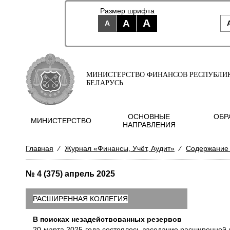
Размер шрифта
A
A
A
МИНИСТЕРСТВО ФИНАНСОВ РЕСПУБЛИ
БЕЛАРУСЬ
ОСНОВНЫЕ
ОБР
МИНИСТЕРСТВО
НАПРАВЛЕНИЯ
Главная
⁄
Журнал «Финансы, Учёт, Аудит»
⁄
Содержание
№ 4 (375) апрель 2025
РАСШИРЕННАЯ КОЛЛЕГИЯ
В поисках незадействованных резервов
20 марта 2025 года состоялось заседание расширенной 