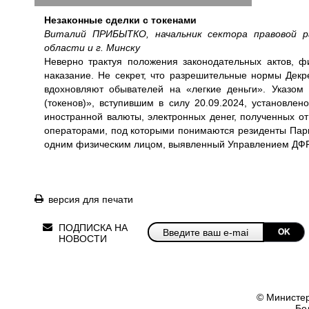
Незаконные сделки с токенами
Виталий ПРИБЫТКО, начальник сектора правовой 
области и г. Минску
Неверно трактуя положения законодательных актов, ф
наказание. Не секрет, что разрешительные нормы Дек
вдохновляют обывателей на «легкие деньги». Указо
(токенов)», вступившим в силу 20.09.2024, установле
иностранной валюты, электронных денег, полученных от
операторами, под которыми понимаются резиденты Парк
одним физическим лицом, выявленный Управлением ДФР К
версия для печати
ПОДПИСКА НА
OK
НОВОСТИ
© Министер
Бе