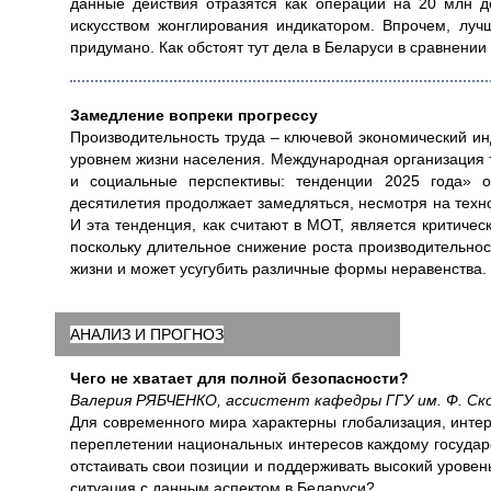
данные действия отразятся как операции на 20 млн 
искусством жонглирования индикатором. Впрочем, лу
придумано. Как обстоят тут дела в Беларуси в сравнении
Замедление вопреки прогрессу
Производительность труда – ключевой экономический ин
уровнем жизни населения. Международная организация 
и социальные перспективы: тенденции 2025 года» о
десятилетия продолжает замедляться, несмотря на техн
И эта тенденция, как считают в МОТ, является критичес
поскольку длительное снижение роста производительнос
жизни и может усугубить различные формы неравенства.
АНАЛИЗ И ПРОГНОЗ
Чего не хватает для полной безопасности?
Валерия РЯБЧЕНКО, ассистент кафедры ГГУ им. Ф. Ск
Для современного мира характерны глобализация, интерн
переплетении национальных интересов каждому государ
отстаивать свои позиции и поддерживать высокий уровен
ситуация с данным аспектом в Беларуси?