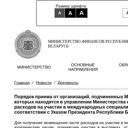
Размер шрифта
A
A
A
МИНИСТЕРСТВО ФИНАНСОВ РЕСПУБЛИ
БЕЛАРУСЬ
ОСНОВНЫЕ
ОБР
МИНИСТЕРСТВО
НАПРАВЛЕНИЯ
Главная
⁄
Новости
⁄
Документы
Порядок приема от организаций, подчиненных М
которых находятся в управлении Министерства 
расходов на участие в международных специали
соответствии с Указом Президента Республики Бе
Для получения возмещения части расходов на участие в 
юридическим лицам, принявшим участие в выставках, у