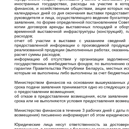
иностранных государствах, расходы на участие в ко
финансов, и хозяйственным обществам, акции которых на
календарных дней со дня окончания выставки предостави
руководителя и лица, осуществляющего ведение бухгалтерс
заявление, по форме определенной постановлением Совет
копии договоров аренды выставочных площадей и обору
временной выставочной инфраструктуры (конструкций), 
расходов;
отчет об участии в выставке с указанием сведений 
предоставленной информации о производимой продукции
реализованной продукции (выполненных работах, оказанных
расчет суммы расходов;
информацию об отсутствии у организации задолженн
государственных внебюджетных фондов; по выполнению св
гарантии Правительства Республики Беларусь, местных ис
которым не выполнены либо выполнены за счет бюджетных 
Министерством финансов на основании вышеуказанных до
срока подачи заявления принимается одно из следующих 
о предоставлении возмещения;
об отказе в предоставлении возмещения, если заявление
срока или не выполняются условия предоставления возме
Министерство финансов в течение 3 рабочих дней с даты 
возмещения) письменно информирует об этом юридическое
Юридические лица несут ответственность за достовер