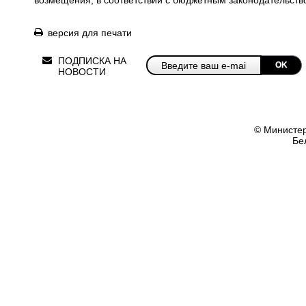
возмещения, в соответствии с бюджетным законодательств
версия для печати
ПОДПИСКА НА
OK
НОВОСТИ
© Министер
Бе