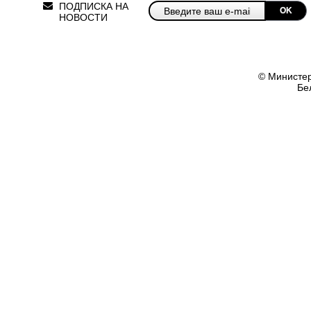
ПОДПИСКА НА
OK
НОВОСТИ
© Министер
Бе