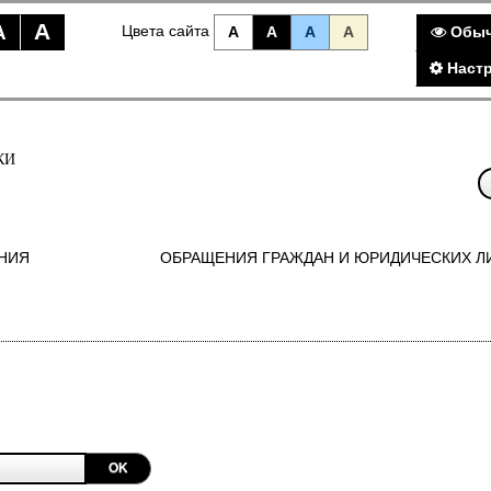
A
A
Цвета сайта
A
A
A
A
Обыч
Наст
КИ
НИЯ
ОБРАЩЕНИЯ ГРАЖДАН И ЮРИДИЧЕСКИХ Л
OK