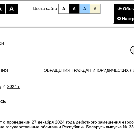
A
A
Цвета сайта
A
A
A
A
Обыч
Наст
КИ
НИЯ
ОБРАЩЕНИЯ ГРАЖДАН И ЮРИДИЧЕСКИХ Л
в
⁄
2024 г.
усь
 о проведении 27 декабря 2024 года дебютного замещения евроо
 на государственные облигации Республики Беларусь выпуска
№ 33