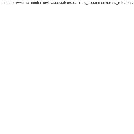
Адрес документа: minfin.gov.by/special/ru/securities_department/press_releases/