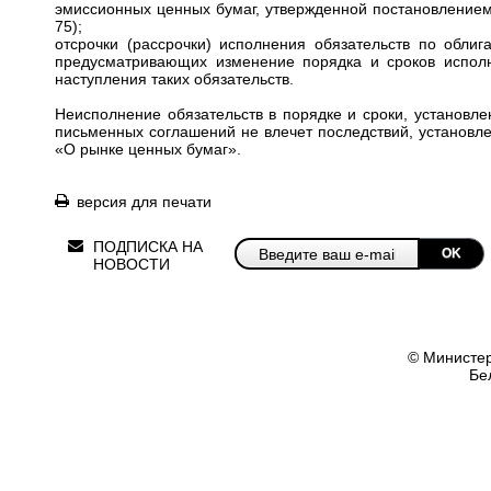
эмиссионных ценных бумаг, утвержденной постановлением
75);
отсрочки (рассрочки) исполнения обязательств по обли
предусматривающих изменение порядка и сроков исполн
наступления таких обязательств.
Неисполнение обязательств в порядке и сроки, установл
письменных соглашений не влечет последствий, установл
«О рынке ценных бумаг».
версия для печати
ПОДПИСКА НА
OK
НОВОСТИ
© Министер
Бе