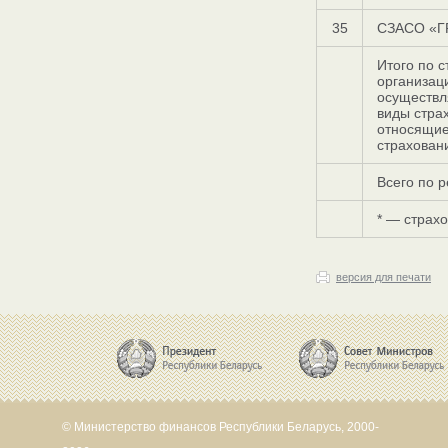
35
СЗАСО «Г
Итого по 
организац
осуществ
виды стра
относящие
страхован
Всего по 
* — страх
версия для печати
© Министерство финансов Республики Беларусь, 2000-