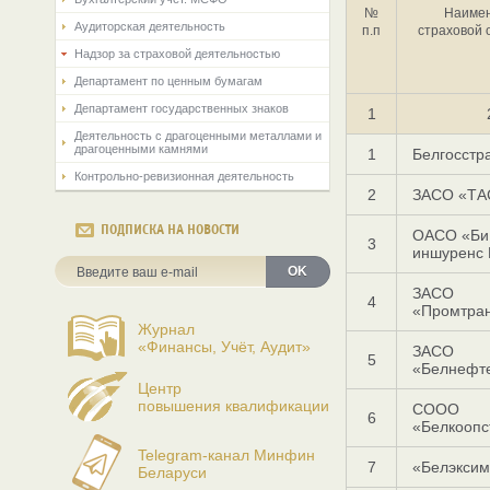
№
Наиме
Аудиторская деятельность
п.п
страховой 
Надзор за страховой деятельностью
Департамент по ценным бумагам
Департамент государственных знаков
1
Деятельность с драгоценными металлами и
драгоценными камнями
1
Белгосстр
Контрольно-ревизионная деятельность
2
ЗАСО «ТА
ПОДПИСКА НА НОВОСТИ
ОАСО «Би 
3
иншуренс 
OK
ЗАСО
4
«Промтран
Журнал
«Финансы, Учёт, Аудит»
ЗАСО
5
«Белнефт
Центр
повышения квалификации
СООО
6
«Белкоопс
Telegram-канал Минфин
7
«Белэксим
Беларуси