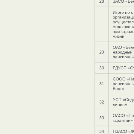
28
ЗАСО «Бел
Итого по 
организац
осуществ
страхован
чем страх
жизни
ОАО «Бел
29
народный 
пенсионн
30
РДУСП «С
СООО «На
31
пенсионн
Вест»
УСП «Сед
32
линия»
ОАСО «Пе
33
гарантии»
34
ПЗАСО «Ж