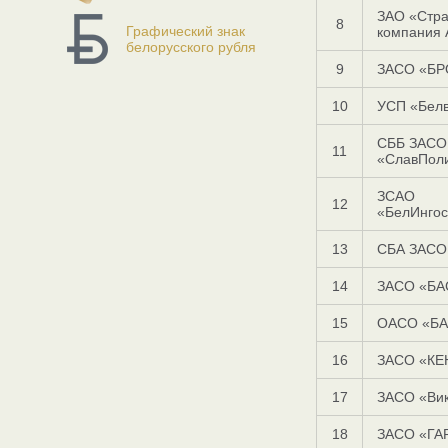
ЗАО «Стра
8
Графический знак
компания
белорусского рубля
9
ЗАСО «БР
10
УСП «Бел
СББ ЗАСО
11
«СлавПол
ЗСАО
12
«БелИнгос
13
СБА ЗАСО
14
ЗАСО «БА
15
ОАСО «БА
16
ЗАСО «КЕ
17
ЗАСО «Ви
18
ЗАСО «ГА