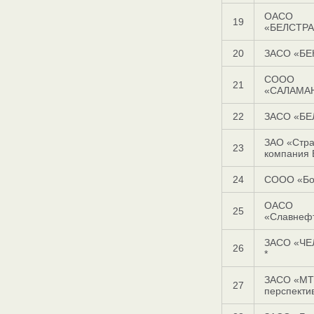
ОАСО
19
«БЕЛСТР
20
ЗАСО «БЕ
СООО
21
«САЛАМАН
22
ЗАСО «БЕ
ЗАО «Стра
23
компания
24
СООО «Бо
ОАСО
25
«Славнефт
ЗАСО «Ч
26
*
ЗАСО «МТ
27
перспектив