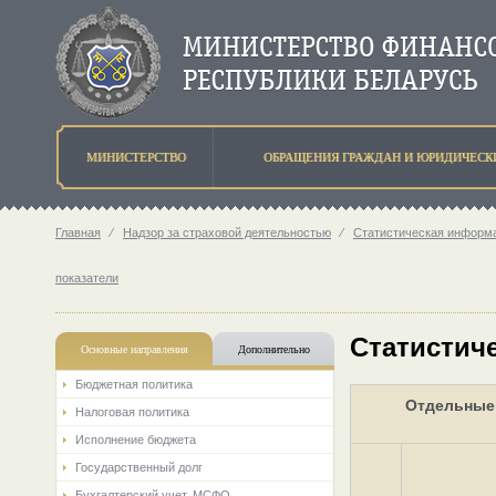
МИНИСТЕРСТВО
ОБРАЩЕНИЯ ГРАЖДАН И ЮРИДИЧЕСК
Главная
⁄
Надзор за страховой деятельностью
⁄
Статистическая информа
показатели
Статистиче
Основные направления
Дополнительно
Бюджетная политика
Отдельные 
Налоговая политика
Исполнение бюджета
Государственный долг
Бухгалтерский учет. МСФО