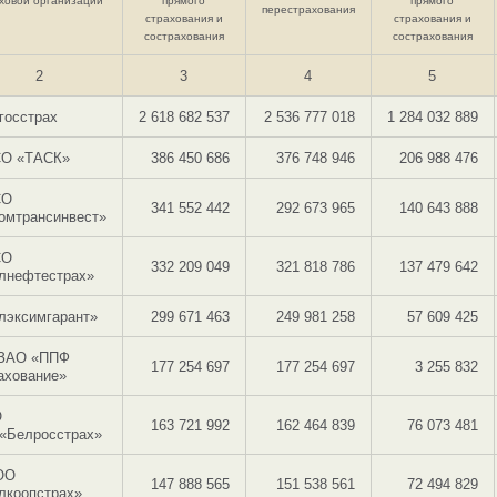
ховой организации
прямого
прямого
перестрахования
страхования и
страхования и
сострахования
сострахования
2
3
4
5
госстрах
2 618 682 537
2 536 777 018
1 284 032 889
О «ТАСК»
386 450 686
376 748 946
206 988 476
СО
341 552 442
292 673 965
140 643 888
омтрансинвест»
СО
332 209 049
321 818 786
137 479 642
лнефтестрах»
лэксимгарант»
299 671 463
249 981 258
57 609 425
ЗАО «ППФ
177 254 697
177 254 697
3 255 832
ахование»
О
163 721 992
162 464 839
76 073 481
«Белросстрах»
ОО
147 888 565
151 538 561
72 494 829
лкоопстрах»