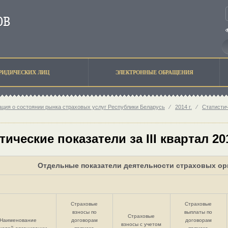
РИДИЧЕСКИХ ЛИЦ
ЭЛЕКТРОННЫЕ ОБРАЩЕНИЯ
ция о состоянии рынка страховых услуг Республики Беларусь
⁄
2014 г.
⁄
Статисти
тические показатели за III квартал 20
Отдельные показатели деятельности страховых орг
Страховые
Страховые
взносы по
выплаты по
Страховые
Наименование
договорам
договорам
взносы с учетом