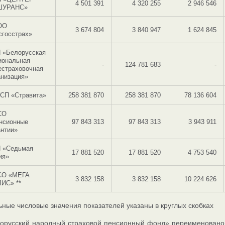
4 501 391
4 320 255
2 946 546
ШУРАНС»
ОО
3 674 804
3 840 947
1 624 845
сгосстрах»
 «Белорусская
иональная
-
124 781 683
-
естраховочная
анизация»
СП «Стравита»
258 381 870
258 381 870
78 136 604
СО
нсионные
97 843 313
97 843 313
3 943 911
антии»
 «Седьмая
17 881 520
17 881 520
4 753 540
ия»
О «МЕГА
3 832 158
3 832 158
10 224 626
ИС» **
ьные числовые значения показателей указаны в круглых скобках
лорусский народный страховой пенсионный фонд» переименовано