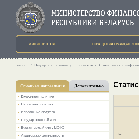
МИНИСТЕРСТВО
ОБРАЩЕНИЯ ГРАЖДАН И Ю
Главная
⁄
Надзор за страховой деятельностью
⁄
Статистическая информа
Статис
Основные направления
Дополнительно
Бюджетная политика
Налоговая политика
Исполнение бюджета
Государственный долг
Бухгалтерский учет. МСФО
№
Аудиторская деятельность