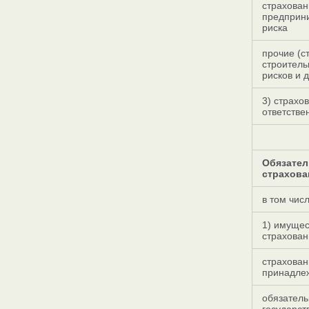
страхован
предприн
риска
прочие (с
строител
рисков и д
3) страхо
ответстве
Обязател
страхова
в том числ
1) имуще
страхован
страхован
принадле
обязатель