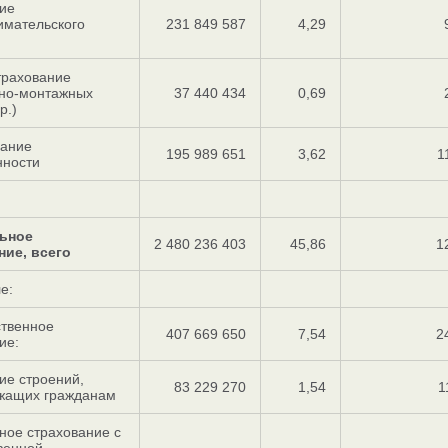
ие
имательского
231 849 587
4,29
трахование
ьно-монтажных
37 440 434
0,69
р.)
вание
195 989 651
3,62
1
нности
ьное
2 480 236 403
45,86
1
ние, всего
е:
ственное
407 669 650
7,54
2
ие:
ие строений,
83 229 270
1,54
1
жащих гражданам
ное страхование с