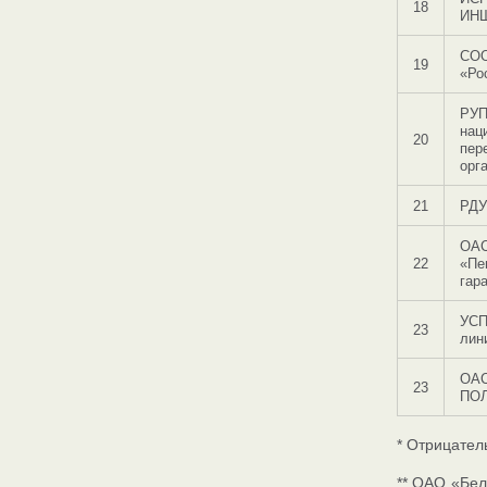
18
ИН
СО
19
«Ро
РУП
нац
20
пер
орг
21
РДУ
ОА
22
«Пе
гар
УСП
23
лин
ОАС
23
ПОЛ
* Отрицател
** ОАО «Бе