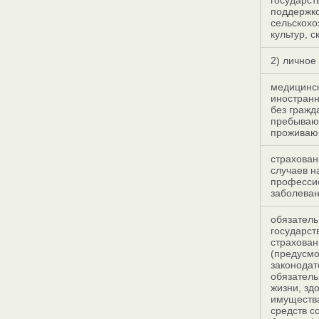
государст
поддержк
сельскохо
культур, с
2) личное
медицинск
иностранн
без гражд
пребываю
проживаю
страхован
случаев н
професси
заболева
обязатель
государст
страхован
(предусмо
законодат
обязатель
жизни, здо
имущества
средств с