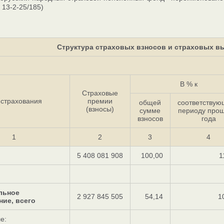
 13-2-25/185)
Структура страховых взносов и страховых вып
В % к
Страховые
 страхования
премии
общей
соответству
(взносы)
cумме
периоду прош
взносов
года
1
2
3
4
5 408 081 908
100,00
1
льное
2 927 845 505
54,14
1
ние, всего
е: