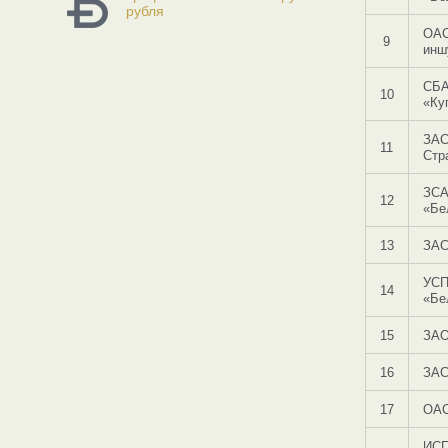
рубля
ОАС
9
инш
СБА
10
«Ку
ЗАС
11
Стр
ЗС
12
«Бе
13
ЗАС
УС
14
«Бе
15
ЗАО
16
ЗАС
17
ОАС
ИСП