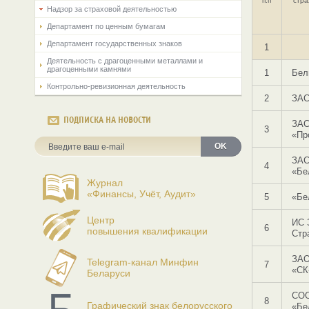
п.п
стра
Надзор за страховой деятельностью
Департамент по ценным бумагам
Департамент государственных знаков
1
Деятельность с драгоценными металлами и
драгоценными камнями
1
Бел
Контрольно-ревизионная деятельность
2
ЗАС
ПОДПИСКА НА НОВОСТИ
ЗА
3
«Пр
OK
ЗА
4
«Бе
Журнал
«Финансы, Учёт, Аудит»
5
«Бе
Центр
ИС 
6
повышения квалификации
Стр
ЗА
Telegram-канал Минфин
7
«СК
Беларуси
СО
8
Графический знак белорусского
«Бе