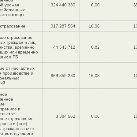
венной
ой урожая
324 440 380
6,00
3
зяйственных
кота и птицы
 страхование:
917 287 554
16,96
1
ое страхование
ых граждан и лиц
анства, временно
44 543 712
0,82
1
щих или временно
щих в РБ
ие от несчастных
а производстве и
869 359 280
16,08
1
ональных
ний
ное
венное
ие
тренное в
ельстве
3 384 562
0,06
1
ное страхование
ровья и (или)
 граждан за счет
оответствующего