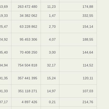
63,69
263 472 480
11,23
174,88
19,33
34 382 062
1,47
332,55
25,47
63 228 862
2,70
154,14
24,92
95 453 306
4,07
188,55
85,40
70 408 250
3,00
144,64
84,94
754 504 818
32,17
114,52
91,35
357 441 395
15,24
120,11
91,33
351 118 271
14,97
107,03
87,17
4 897 426
0,21
214,76