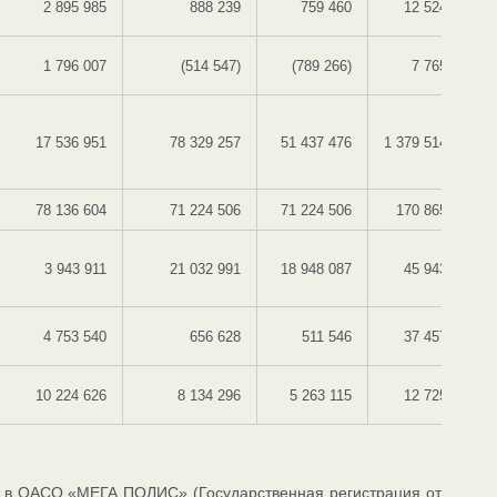
2 895 985
888 239
759 460
12 524 199
1 796 007
(514 547)
(789 266)
7 765 679
17 536 951
78 329 257
51 437 476
1 379 514 219
78 136 604
71 224 506
71 224 506
170 865 195
3 943 911
21 032 991
18 948 087
45 943 243
4 753 540
656 628
511 546
37 457 754
10 224 626
8 134 296
5 263 115
12 725 147
 в ОАСО «МЕГА ПОЛИС» (Государственная регистрация от