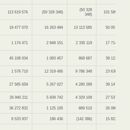
(50 328
113 619 576
(50 328 348)
101 589 061
348)
19 477 070
16 263 494
13 113 585
50 057 191
1 174 471
2 848 151
2 335 119
17 714 564
45 108 034
1 083 457
868 687
39 122 282
1 578 710
12 319 495
9 786 348
23 638 744
27 585 659
5 267 027
4 280 289
39 147 627
26 940 211
5 609 742
4 329 109
27 537 175
36 272 832
1 125 105
889 510
26 088 326
8 533 937
186 436
(142 386)
15 822 199