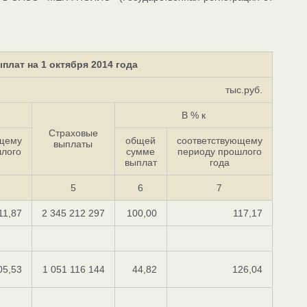
лат на 1 октября 2014 года
тыс.руб.
В % к
Страховые
ющему
общей
соответствующему
выплаты
лого
сумме
периоду прошлого
выплат
года
5
6
7
11,87
2 345 212 297
100,00
117,17
05,53
1 051 116 144
44,82
126,04