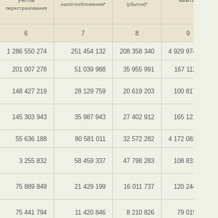
учетом
капитал
налогообложения*
(убыток)*
перестрахования
6
7
8
9
1 286 550 274
251 454 132
208 358 340
4 929 974 531
201 007 278
51 039 988
35 955 991
167 112 720
148 427 219
28 129 759
20 619 203
100 817 672
145 303 943
35 987 943
27 402 912
165 121 513
55 636 188
80 581 011
32 572 282
4 172 083 443
3 255 832
58 459 337
47 798 283
108 831 224
75 889 849
21 429 199
16 011 737
120 244 008
75 441 794
11 420 846
8 210 826
79 015 584