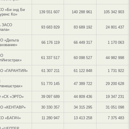
О «Би энд Би
139 551 607
140 288 961
105 342 903
уренс Ко»
 ЗАСО
93 683 829
83 689 192
24 801 437
пала»
О «Дельта
66 176 119
66 449 317
1 170 063
ахование»
АО
61 337 517
60 098 527
44 982 998
лИнгострах»
О «ГАРАНТИЯ»
61 307 211
61 122 848
1 731 922
П
51 770 145
47 389 722
29 200 628
лвнешстрах»
 «СК «ЭРГО»
39 097 689
44 809 436
19 347 231
О «КЕНТАВР»
30 330 357
34 315 295
31 051 098
О «БАГАЧ»
11 280 947
13 413 258
7 375 483
 «ЦЕПТЕР