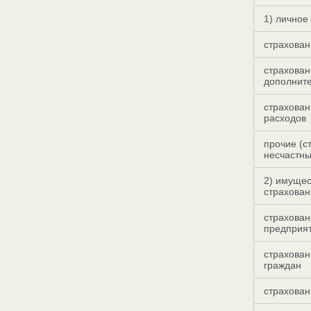
1) личное
страхован
страхован
дополнит
страхован
расходов
прочие (с
несчастны
2) имуще
страхован
страхова
предприя
страхова
граждан
страхован