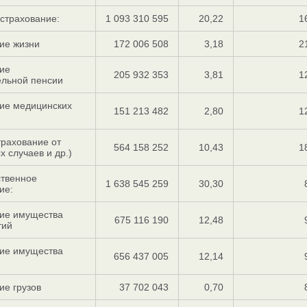
 страхование:
1 093 310 595
20,22
1
ие жизни
172 006 508
3,18
2
ие
205 932 353
3,81
1
ельной пенсии
ие медицинских
151 213 482
2,80
1
трахование от
564 158 252
10,43
1
х случаев и др.)
ственное
1 638 545 259
30,30
ие:
ние имущества
675 116 190
12,48
тий
ние имущества
656 437 005
12,14
ие грузов
37 702 043
0,70