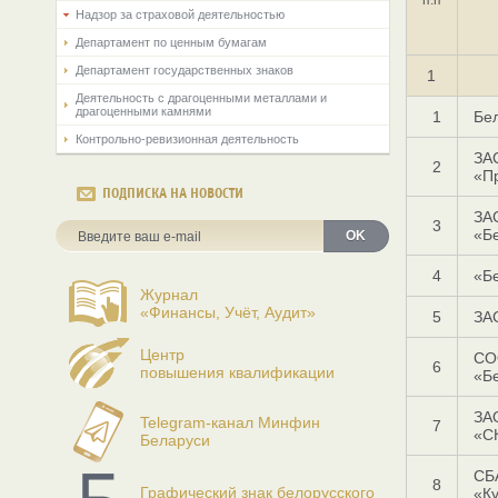
Надзор за страховой деятельностью
Департамент по ценным бумагам
Департамент государственных знаков
1
Деятельность с драгоценными металлами и
драгоценными камнями
1
Бел
Контрольно-ревизионная деятельность
ЗА
2
«П
ПОДПИСКА НА НОВОСТИ
ЗА
3
«Б
OK
4
«Б
Журнал
«Финансы, Учёт, Аудит»
5
ЗА
Центр
СО
6
повышения квалификации
«Б
ЗА
Telegram-канал Минфин
7
«С
Беларуси
СБ
8
Графический знак белорусского
«К