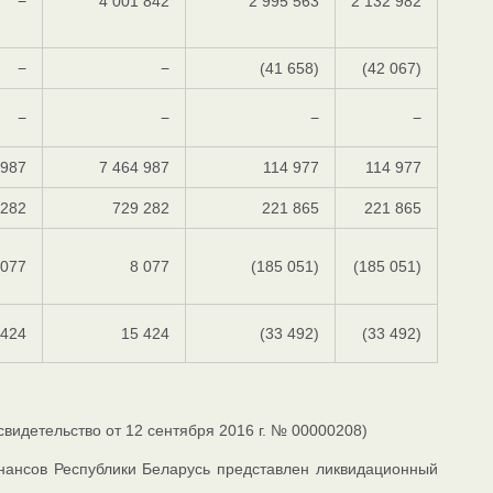
−
4 001 842
2 995 563
2 132 982
−
−
(41 658)
(42 067)
−
−
−
−
 987
7 464 987
114 977
114 977
 282
729 282
221 865
221 865
 077
8 077
(185 051)
(185 051)
 424
15 424
(33 492)
(33 492)
идетельство от 12 сентября 2016 г. № 00000208)
инансов Республики Беларусь представлен ликвидационный