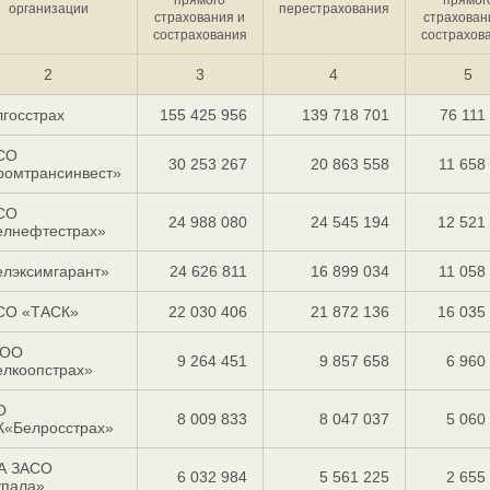
организации
перестрахования
страхования и
страхован
сострахования
сострахов
2
3
4
5
госстрах
155 425 956
139 718 701
76 111
СО
30 253 267
20 863 558
11 658
ромтрансинвест»
СО
24 988 080
24 545 194
12 521
елнефтестрах»
елэксимгарант»
24 626 811
16 899 034
11 058
СО «ТАСК»
22 030 406
21 872 136
16 035
ОО
9 264 451
9 857 658
6 960
елкоопстрах»
О
8 009 833
8 047 037
5 060
К«Белросстрах»
А ЗАСО
6 032 984
5 561 225
2 655
упала»