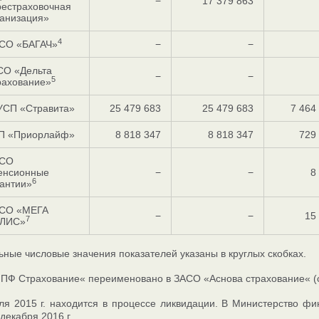
−
17 379 863
рестраховочная
ганизация»
4
СО «БАГАЧ»
−
−
СО «Дельта
−
−
5
рахование»
УСП «Стравита»
25 479 683
25 479 683
7 464
П «Приорлайф»
8 818 347
8 818 347
729
СО
енсионные
−
−
8
6
антии»
СО «МЕГА
−
−
15
7
ЛИС»
ные числовые значения показателей указаны в круглых скобках.
Ф Страхование« переименовано в ЗАСО «Аснова страхование« (св
я 2015 г. находится в процессе ликвидации. В Министерство ф
декабря 2016 г.