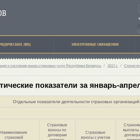
РИДИЧЕСКИХ ЛИЦ
ЭЛЕКТРОННЫЕ ОБРАЩЕНИЯ
ция о состоянии рынка страховых услуг Республики Беларусь
⁄
2017 г.
⁄
Статисти
тические показатели за январь-апрел
Отдельные показатели деятельности страховых организаций 
Страховые
Страхов
взносы по
выплаты
Наименование
Страховые
договорам
договор
страховой
взносы с учетом
прямого
прямог