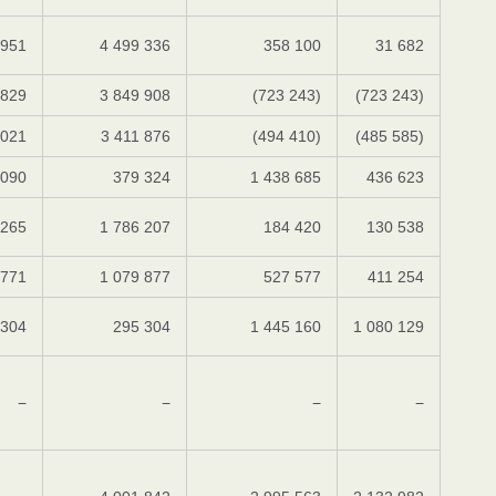
 951
4 499 336
358 100
31 682
 829
3 849 908
(723 243)
(723 243)
 021
3 411 876
(494 410)
(485 585)
 090
379 324
1 438 685
436 623
 265
1 786 207
184 420
130 538
 771
1 079 877
527 577
411 254
 304
295 304
1 445 160
1 080 129
−
−
−
−