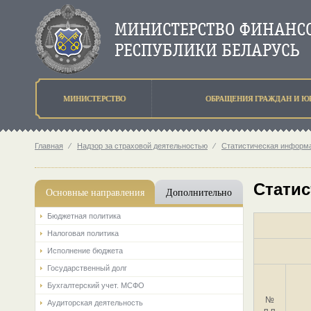
МИНИСТЕРСТВО
ОБРАЩЕНИЯ ГРАЖДАН И Ю
Главная
⁄
Надзор за страховой деятельностью
⁄
Статистическая информа
Статис
Основные направления
Дополнительно
Бюджетная политика
Налоговая политика
Исполнение бюджета
Государственный долг
Бухгалтерский учет. МСФО
№
Аудиторская деятельность
п.п