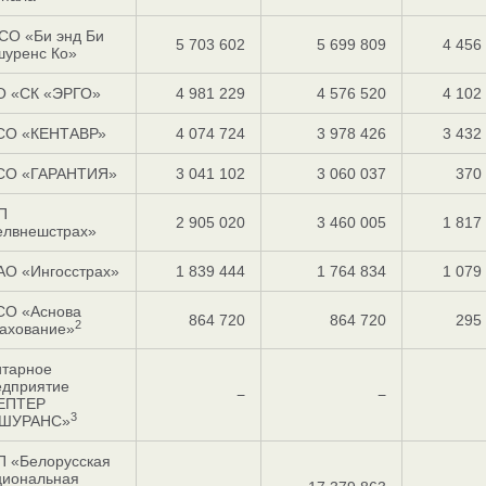
СО «Би энд Би
5 703 602
5 699 809
4 456
шуренс Ко»
О «СК «ЭРГО»
4 981 229
4 576 520
4 102
СО «КЕНТАВР»
4 074 724
3 978 426
3 432
СО «ГАРАНТИЯ»
3 041 102
3 060 037
370
П
2 905 020
3 460 005
1 817
елвнешстрах»
АО «Ингосстрах»
1 839 444
1 764 834
1 079
СО «Аснова
864 720
864 720
295
2
рахование»
итарное
едприятие
−
−
ЕПТЕР
3
ШУРАНС»
П «Белорусская
циональная