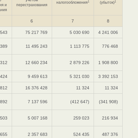
1
1
налогообложения
(убыток)
ия и
перестрахования
ания
6
7
8
 543
75 217 769
5 030 690
4 241 006
 389
11 495 243
1 113 775
776 468
 312
12 660 234
2 879 226
1 908 800
 424
9 459 613
5 321 030
3 392 153
 812
16 376 428
11 324
11 324
 892
7 137 596
(412 647)
(341 908)
 503
5 007 168
259 023
216 934
 655
2 357 683
524 435
487 376