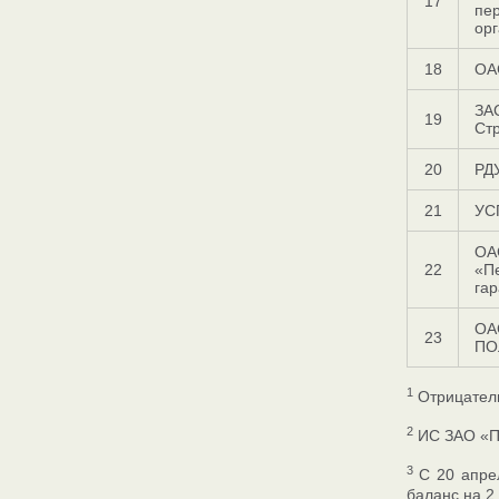
17
пе
ор
18
ОА
ЗА
19
Ст
20
РД
21
УС
ОА
22
«П
гар
ОА
23
ПО
1
Отрицатель
2
ИС ЗАО «ПП
3
С 20 апрел
баланс на 2 