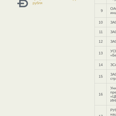
рубля
ОА
9
ин
10
ЗА
11
ЗА
12
ЗА
УС
13
«Б
14
ЗС
ЗА
15
ст
Ун
пр
16
«Ц
ИН
РУ
на