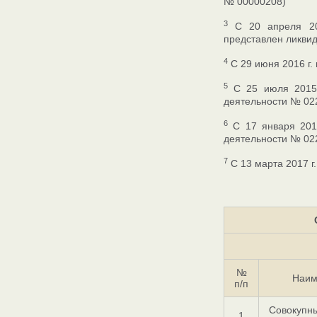
№ 00000208)
3
С 20 апреля 201
представлен ликвид
4
С 29 июня 2016 г.
5
С 25 июля 2015 г
деятельности № 02
6
C 17 января 2017
деятельности № 02
7
С 13 марта 2017 г
№
Наим
п/п
Совокупны
1