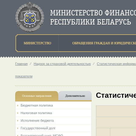
МИНИСТЕРСТВО
ОБРАЩЕНИЯ ГРАЖДАН И ЮРИДИЧЕСК
Главная
⁄
Надзор за страховой деятельностью
⁄
Статистическая информа
показатели
Статистиче
Основные направления
Дополнительно
Бюджетная политика
Налоговая политика
Исполнение бюджета
Государственный долг
Бухгалтерский учет. МСФО