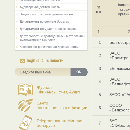
Наимен
Аудиторская деятельность
№
страх
п.п
органи
Надзор за страховой деятельностью
Департамент по ценным бумагам
Департамент государственных знаков
1
2
Деятельность с драгоценными металлами и
драгоценными камнями
1
Белгосстр
Контрольно-ревизионная деятельность
ЗАСО
2
«Промтран
ПОДПИСКА НА НОВОСТИ
3
«Белэксим
OK
ЗАСО
4
«Белнефт
Журнал
«Финансы, Учёт, Аудит»
5
ЗАСО «ТА
Центр
СООО
повышения квалификации
6
«Белкоопс
Telegram-канал Минфин
ЗАО
7
Беларуси
«СК«Белро