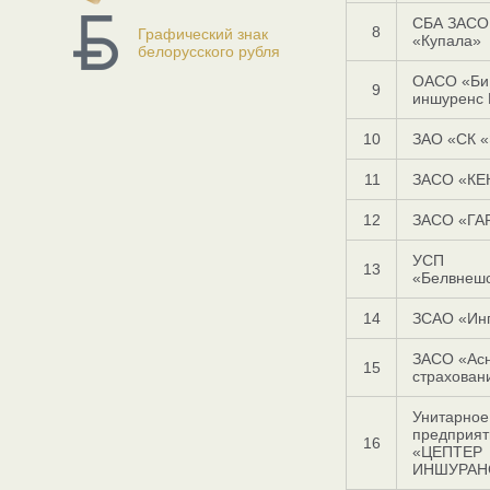
СБА ЗАСО
8
Графический знак
«Купала»
белорусского рубля
ОАСО «Би 
9
иншуренс 
10
ЗАО «СК 
11
ЗАСО «КЕ
12
ЗАСО «ГА
УСП
13
«Белвнеш
14
ЗСАО «Инг
ЗАСО «Ас
15
страхован
Унитарное
предприят
16
«ЦЕПТЕР
ИНШУРАН