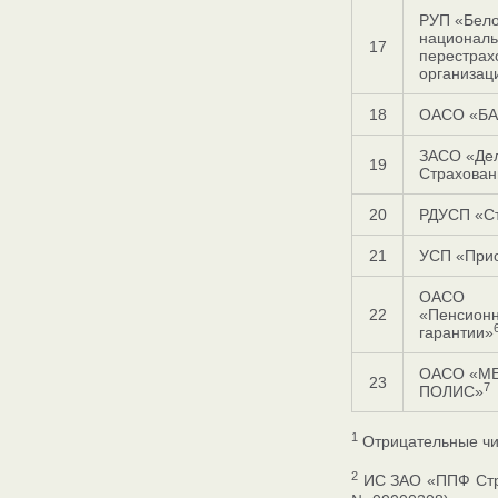
РУП «Бело
национал
17
перестрах
организац
18
ОАСО «БА
ЗАСО «Де
19
Страхован
20
РДУСП «С
21
УСП «При
ОАСО
22
«Пенсион
гарантии»
ОАСО «М
23
7
ПОЛИС»
1
Отрицательные чис
2
ИС ЗАО «ППФ Стра