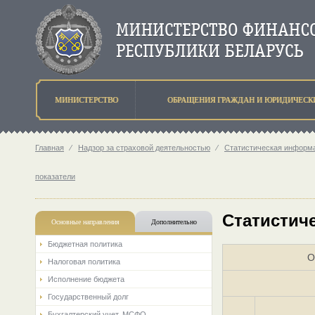
МИНИСТЕРСТВО
ОБРАЩЕНИЯ ГРАЖДАН И ЮРИДИЧЕСК
Главная
⁄
Надзор за страховой деятельностью
⁄
Статистическая информа
показатели
Статистиче
Основные направления
Дополнительно
Бюджетная политика
О
Налоговая политика
Исполнение бюджета
Государственный долг
Бухгалтерский учет. МСФО