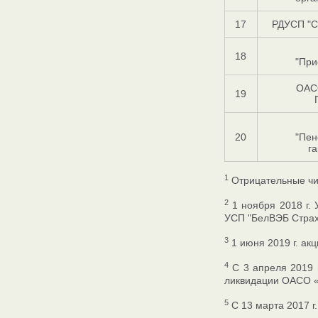
17
РДУСП "С
18
"При
ОАС
19
20
"Пен
г
1
Отрицательные чис
2
1 ноября 2018 г.
УСП "БелВЭБ Страх
3
1 июня 2019 г. ак
4
С 3 апреля 2019 г
ликвидации ОАСО «
5
С 13 марта 2017 г