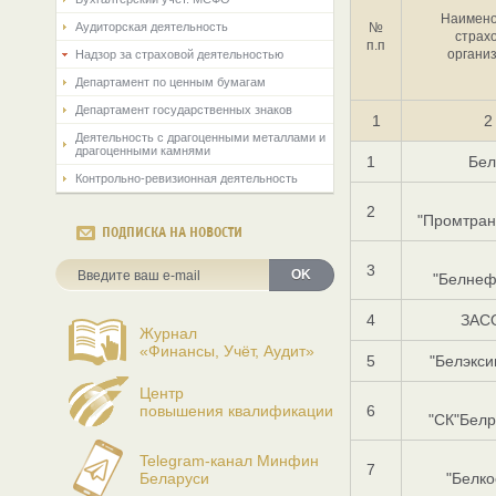
Наимено
Аудиторская деятельность
№
страх
п.п
органи
Надзор за страховой деятельностью
Департамент по ценным бумагам
Департамент государственных знаков
1
2
Деятельность с драгоценными металлами и
драгоценными камнями
1
Бел
Контрольно-ревизионная деятельность
2
"Промтран
ПОДПИСКА НА НОВОСТИ
3
OK
"Белнеф
4
ЗАСО
Журнал
«Финансы, Учёт, Аудит»
5
"Белэкси
Центр
повышения квалификации
6
"СК"Белр
Telegram-канал Минфин
7
Беларуси
"Белко