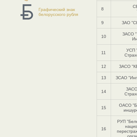
С
8
Графический знак
белорусского рубля
9
ЗАО "С
ЗАСО "
10
Ин
УСП 
11
Страх
12
ЗАСО "К
13
ЗСАО "Инг
ЗАСО
14
Страх
ОАСО "Б
15
иншур
РУП "Бел
наци
16
перестра
орга