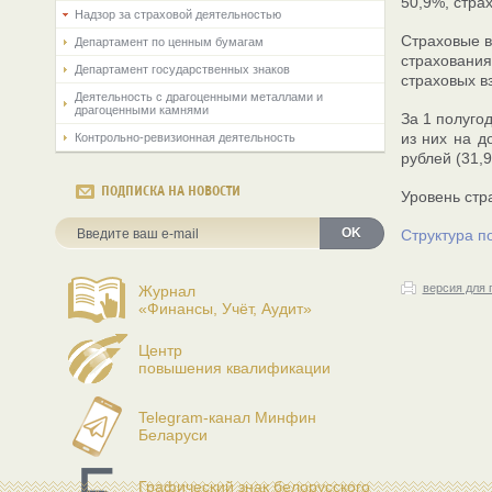
50,9%, стра
Надзор за страховой деятельностью
Страховые в
Департамент по ценным бумагам
страхования
Департамент государственных знаков
страховых в
Деятельность с драгоценными металлами и
драгоценными камнями
За 1 полуго
из них на д
Контрольно-ревизионная деятельность
рублей (31,9
ПОДПИСКА НА НОВОСТИ
Уровень стр
OK
Структура п
версия для 
Журнал
«Финансы, Учёт, Аудит»
Центр
повышения квалификации
Telegram-канал Минфин
Беларуси
Графический знак белорусского