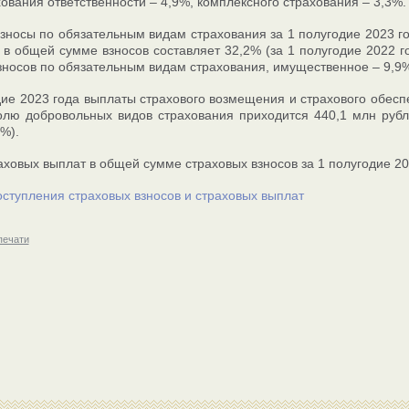
хования ответственности – 4,9%, комплексного страхования – 3,3%.
зносы по обязательным видам страхования за 1 полугодие 2023 го
 в общей сумме взносов составляет 32,2% (за 1 полугодие 2022 г
зносов по обязательным видам страхования, имущественное – 9,9%
дие 2023 года выплаты страхового возмещения и страхового обесп
олю добровольных видов страхования приходится 440,1 млн рубле
%).
аховых выплат в общей сумме страховых взносов за 1 полугодие 202
оступления страховых взносов и страховых выплат
печати