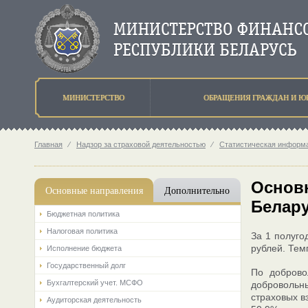
МИНИСТЕРСТВО
ОБРАЩЕНИЯ ГРАЖДАН И Ю
Главная
⁄
Надзор за страховой деятельностью
⁄
Статистическая информа
Основн
Основные направления
Дополнительно
Белару
Бюджетная политика
Налоговая политика
За 1 полуго
рублей. Тем
Исполнение бюджета
Государственный долг
По доброво
Бухгалтерский учет. МСФО
добровольны
страховых в
Аудиторская деятельность