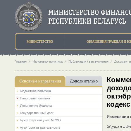
МИНИСТЕРСТВО
ОБРАЩЕНИЯ ГРАЖДАН И Ю
Главная
⁄
Налоговая политика
⁄
Публикации / выступления
⁄
Документы
Коммен
Основные направления
Дополнительно
доходо
Бюджетная политика
октябр
Налоговая политика
кодекс
Исполнение бюджета
Государственный долг
Изменения 
Бухгалтерский учет. МСФО
Журнал «Фин
Аудиторская деятельность