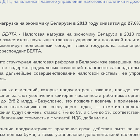
о Д.Н., начальника Главного управления налоговой политики и до
нагрузка на экономику Беларуси в 2013 году снизится до 27,6%
. БЕЛТА
- Налоговая нагрузка на экономику Беларуси в 2013 г
м заместитель начальника главного управления налоговой поли
омментируя подписанный сегодня главой государства законопр
рреспондент БЕЛТА.
что структурная налоговая реформа в Беларуси уже завершена, па
а, не содержит радикальных изменений налогового законодател
на дальнейшее совершенствование налоговой системы, ее упрощ
в».
новных изменений, которые предусмотрены законом, прежде вс
ения за счет увеличения критерия численности работников орган
. до Br8,2 млрд. «Безусловно, это позволит вовлечь в примен
сло плательщиков со следующего года», — отметил предста
ения будут снижены ставки с 7% до 5% и с 5% до 3% соответствен
обавленную стоимость и с уплатой НДС, добавил он.
енение предусматривает продление срока действия льгот по н
ых ценных бумаг, а также установление дополнительной налогово