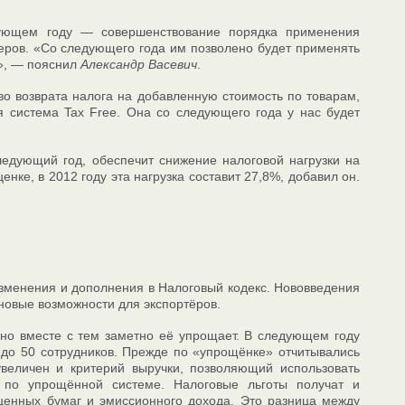
дующем году — совершенствование порядка применения
еров. «Со следующего года им позволено будет применять
и», — пояснил
Александр Васевич
.
о возврата налога на добавленную стоимость по товарам,
я система Tax Free. Она со следующего года у нас будет
ледующий год, обеспечит снижение налоговой нагрузки на
ценке, в 2012 году эта нагрузка составит 27,8%, добавил он.
изменения и дополнения в Налоговый кодекс. Нововведения
овые возможности для экспортёров.
 но вместе с тем заметно её упрощает. В следующем году
 до 50 сотрудников. Прежде по «упрощёнке» отчитывались
увеличен и критерий выручки, позволяющий использовать
 по упрощённой системе. Налоговые льготы получат и
ценных бумаг и эмиссионного дохода. Это разница между