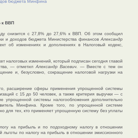
ходов бюджета Минфина
 к ВВП
оду снизится с 27,8% до 27,6% к ВВП. Об этом сообщил
тики и доходов бюджета Министерства финансов
Александр
оект об изменениях и дополнениях в Налоговый кодекс,
кет налоговых изменений, который подписан сегодня главой
ьства, — отметил
Александр Васевич
. — Вместе с тем он
ение и, безусловно, сокращение налоговой нагрузки на
его, расширение сферы применения упрощенной системы
изаций с 15 до 50 человек, а также критерия выручки — с
ение упрощенной системы налогообложения дополнительно
витель Минфина. Кроме того, по упрощенной системе
но для тех, кто применяет упрощенную систему без уплаты
алогу на прибыль и по подоходному налогу в отношении
й льготы по налогу на прибыль в отношении эмиссионного