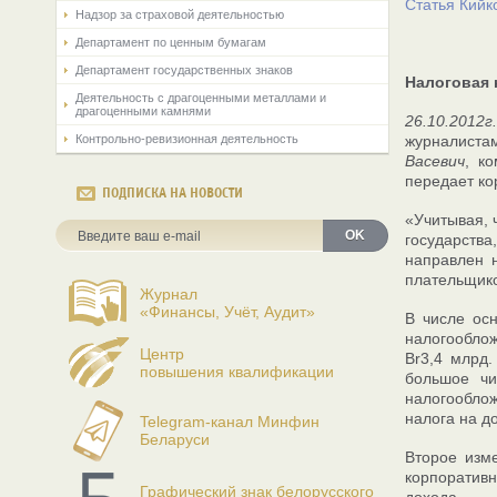
Статья Кийк
Надзор за страховой деятельностью
Департамент по ценным бумагам
Департамент государственных знаков
Налоговая 
Деятельность с драгоценными металлами и
драгоценными камнями
26.10.2012г
Контрольно-ревизионная деятельность
журналиста
Васевич
, к
передает ко
ПОДПИСКА НА НОВОСТИ
«Учитывая, 
OK
государств
направлен 
плательщико
Журнал
«Финансы, Учёт, Аудит»
В числе ос
налогооблож
Центр
Br3,4 млрд
повышения квалификации
большое чи
налогооблож
налога на д
Telegram-канал Минфин
Беларуси
Второе изм
корпоративн
Графический знак белорусского