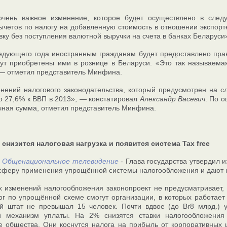
чень важное изменение, которое будет осуществлено в сле
ычетов по налогу на добавленную стоимость в отношении экспорт
вку без поступления валютной выручки на счета в банках Беларус
едующего года иностранным гражданам будет предоставлено прав
ут приобретены ими в рознице в Беларуси. «Это так называема
— отметил представитель Минфина.
нений налогового законодательства, который предусмотрен на с
о 27,6% к ВВП в 2013», — констатировал
Александр Васевич
. По о
чная сумма, отметил представитель Минфина.
снизится налоговая нагрузка и появится система Tax free
.
Общенациональное телевидение
- Глава государства утвердил 
феру применения упрощённой системы налогообложения и дают н
 изменений налогообложения законопроект не предусматривает,
ог по упрощённой схеме смогут организации, в которых работает
ей штат не превышал 15 человек. Почти вдвое (до Br8 млрд.) 
 механизм уплаты. На 2% снизятся ставки налогообложения
 общества. Они коснутся налога на прибыль от корпоративных 