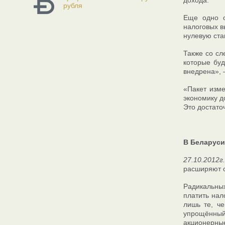
дохода.
рубля
Еще одно о
налоговых в
нулевую ста
Также со сл
которые буд
внедрена», 
«Пакет изме
экономику д
Это достато
В Беларуси 
27.10.2012г
расширяют с
Радикальных
платить нал
лишь те, ч
упрощённый
акционерные